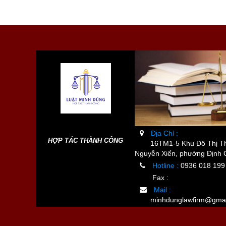
Địa Chỉ :
HỢP TÁC THÀNH CÔNG
16TM1-5 Khu Đô Thị Th
Nguyễn Xiển, phường Định 
Hotline :
0936 018 199
Fax :
Mail :
minhdunglawfirm@gmai