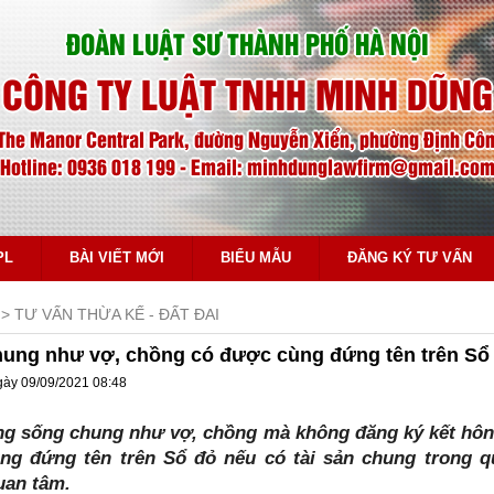
ĐOÀN LUẬT SƯ THÀNH PHỐ HÀ NỘI
CÔNG TY LUẬT TNHH MINH DŨNG
The Manor Central Park, đường Nguyễn Xiển, phường Định Công
Hotline: 0936 018 199 - Email: minhdunglawfirm@gmail.co
PL
BÀI VIẾT MỚI
BIỂU MẪU
ĐĂNG KÝ TƯ VẤN
TƯ VẤN THỪA KẾ - ĐẤT ĐAI
ung như vợ, chồng có được cùng đứng tên trên Sổ
ày 09/09/2021 08:48
ng sống chung như vợ, chồng mà không đăng ký kết hôn 
ng đứng tên trên Sổ đỏ nếu có tài sản chung trong qu
uan tâm.