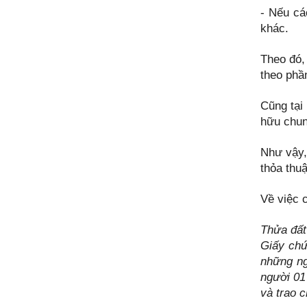
- Nếu cá
khác.
Theo đó,
theo phầ
Cũng tại
hữu chun
Như vậy,
thỏa thuậ
Về việc 
Thửa đất
Giấy chứ
những ng
người 01
và trao c