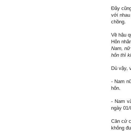
Đây cũng
với nhau
chồng.
Về hậu q
Hôn nhân
Nam, nữ 
hôn thì 
Dù vậy, v
- Nam nữ
hôn.
- Nam và
ngày 01/
Căn cứ c
không đư