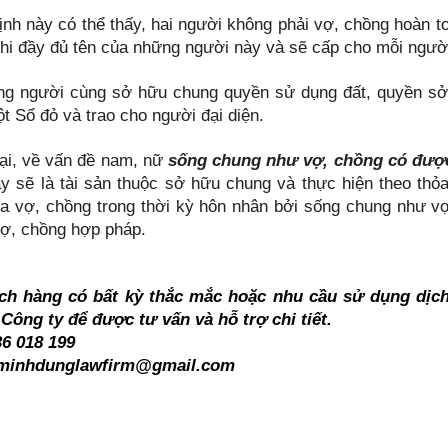
ịnh này có thể thấy, hai người không phải vợ, chồng hoàn t
ghi đầy đủ tên của những người này và sẽ cấp cho mỗi ngườ
g người cùng sở hữu chung quyền sử dụng đất, quyền sở
t Sổ đỏ và trao cho người đại diện.
lại, về vấn đề nam, nữ
sống chung như vợ, chồng có đượ
ây sẽ là tài sản thuộc sở hữu chung và thực hiện theo th
a vợ, chồng trong thời kỳ hôn nhân bởi sống chung như v
vợ, chồng hợp pháp.
h hàng có bất kỳ thắc mắc hoặc nhu cầu sử dụng dịch v
 Công ty để được tư vấn và hỗ trợ chi tiết.
6 018 199
minhdunglawfirm@gmail.com