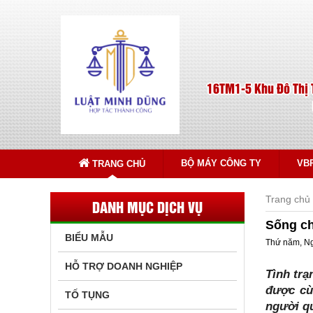
16TM1-5 Khu Đô Thị 
BỘ MÁY CÔNG TY
VB
TRANG CHỦ
Trang chủ
DANH MỤC DỊCH VỤ
Sống ch
BIỂU MẪU
Thứ năm, Ng
HỖ TRỢ DOANH NGHIỆP
Tình trạ
được cù
TỐ TỤNG
người q