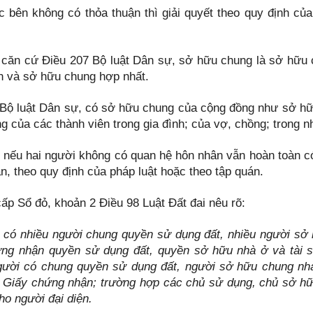
c bên không có thỏa thuận thì giải quyết theo quy định củ
 căn cứ Điều 207 Bộ luật Dân sự, sở hữu chung là sở hữu 
n và sở hữu chung hợp nhất.
 Bộ luật Dân sự, có sở hữu chung của cộng đồng như sở hữ
g của các thành viên trong gia đình; của vợ, chồng; tron
 nếu hai người không có quan hệ hôn nhân vẫn hoàn toàn c
n, theo quy định của pháp luật hoặc theo tập quán.
cấp Sổ đỏ, khoản 2 Điều 98 Luật Đất đai nêu rõ:
 có nhiều người chung quyền sử dụng đất, nhiều người sở h
ng nhận quyền sử dụng đất, quyền sở hữu nhà ở và tài sả
ười có chung quyền sử dụng đất, người sở hữu chung nhà 
 Giấy chứng nhận; trường hợp các chủ sử dụng, chủ sở hữ
ho người đại diện.