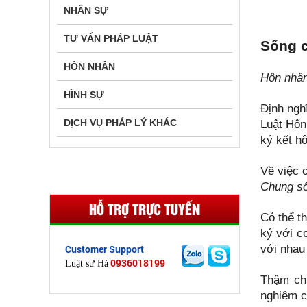
NHÂN SỰ
TƯ VẤN PHÁP LUẬT
Sống 
HÔN NHÂN
Hôn nhân
HÌNH SỰ
Định ngh
DỊCH VỤ PHÁP LÝ KHÁC
Luật Hôn
ký kết hô
Về việc 
Chung số
HỖ TRỢ TRỰC TUYẾN
Có thể t
ký với c
với nhau
Customer Support
0936018199
Luật sư Hà
Thậm chí
nghiêm c