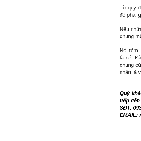
Từ quy đ
đỏ phải 
Nếu nhữn
chung mộ
Nói tóm 
là có. Đ
chung củ
nhận là 
Quý khác
tiếp đến
SĐT: 093
EMAIL: 