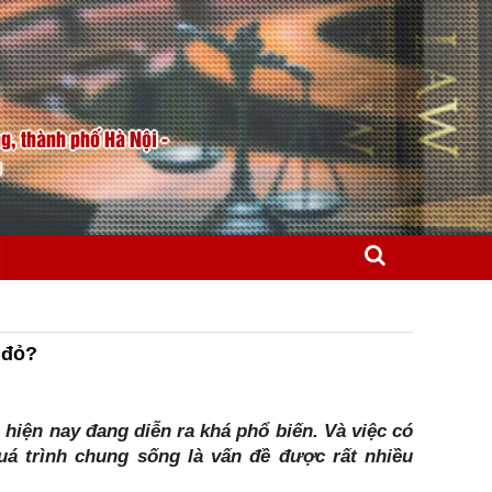
, thành phố Hà Nội -
m
 đỏ?
hiện nay đang diễn ra khá phổ biến. Và việc có
á trình chung sống là vấn đề được rất nhiều