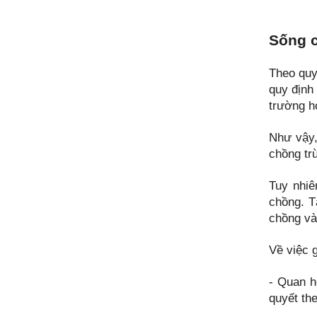
Sống c
Theo quy
quy định
trường h
Như vậy,
chồng tr
Tuy nhiê
chồng. T
chồng và
Về việc 
- Quan h
quyết th