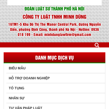
ĐOÀN LUẬT SƯ THÀNH PHỐ HÀ NỘI
CÔNG TY LUẬT TNHH MINH DŨNG
16TM1-5 Khu Đô Thị The Manor Central Park, đường Nguyễn
Xiển, phường Định Công, thành phố Hà Nội - Hotline: 0936
018 199 - Email: minhdunglawfirm@gmail.com
DANH MỤC DỊCH VỤ
BIỂU MẪU
HỖ TRỢ DOANH NGHIỆP
TỐ TỤNG
NHÂN SỰ
TƯ VẤN PHÁP LUẬT