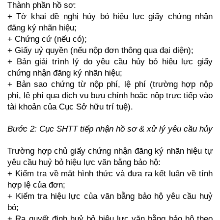
Thành phần hồ sơ:
+ Tờ khai đề nghị hủy bỏ hiệu lực giấy chứng nhận
đăng ký nhãn hiệu;
+ Chứng cứ (nếu có);
+ Giấy uỷ quyền (nếu nộp đơn thông qua đại diện);
+ Bản giải trình lý do yêu cầu hủy bỏ hiệu lực giấy
chứng nhận đăng ký nhãn hiệu;
+ Bản sao chứng từ nộp phí, lệ phí (trường hợp nộp
phí, lệ phí qua dịch vụ bưu chính hoặc nộp trực tiếp vào
tài khoản của Cục Sở hữu trí tuệ).
Bước 2: Cục SHTT tiếp nhận hồ sơ & xử lý yêu cầu hủy
Trường hợp chủ giấy chứng nhận đăng ký nhãn hiệu tự
yêu cầu huỷ bỏ hiệu lực văn bằng bảo hộ:
+ Kiểm tra về mặt hình thức và đưa ra kết luận về tính
hợp lệ của đơn;
+ Kiểm tra hiệu lực của văn bằng bảo hộ yêu cầu huỷ
bỏ;
+ Ra quyết định huỷ bỏ hiệu lực văn bằng bảo hộ theo