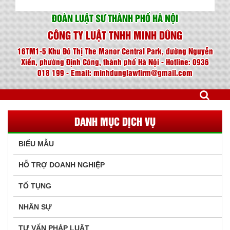
ĐOÀN LUẬT SƯ THÀNH PHỐ HÀ NỘI
CÔNG TY LUẬT TNHH MINH DŨNG
16TM1-5 Khu Đô Thị The Manor Central Park, đường Nguyễn
Xiển, phường Định Công, thành phố Hà Nội - Hotline: 0936
018 199 - Email: minhdunglawfirm@gmail.com
DANH MỤC DỊCH VỤ
BIỂU MẪU
HỖ TRỢ DOANH NGHIỆP
TỐ TỤNG
NHÂN SỰ
TƯ VẤN PHÁP LUẬT