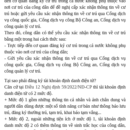
đến cơ quan đăng ký cư trú trong cả nước không phụ thuộc vào
nơi cư trú của công dân để đề nghị cấp xác nhận thông tin về cư
trú hoặc gửi yêu cầu xác nhận thông tin về cư trú qua Cổng dịch
vụ công quốc gia, Cổng dịch vụ công Bộ Công an, Cổng dịch vụ
công quản lý cư trú.
Theo đó, công dân có thể yêu cầu xác nhận thông tin về cư trú
bằng một trong hai cách thức sau:
- Trực tiếp đến cơ quan đăng ký cư trú trong cả nước không phụ
thuộc vào nơi cư trú của công dân;
- Gửi yêu cầu xác nhận thông tin về cư trú qua Cổng dịch vụ
công quốc gia, Cổng dịch vụ công Bộ Công an, Cổng dịch vụ
công quản lý cư trú.
Tại sao phải đăng ký tài khoản định danh điện tử?
Căn cứ tại
Điều 12 Nghị định 59/2022/NĐ-CP
thì tài khoản định
danh điện tử có 2 mức độ.
+ Mức độ 1 gồm những thông tin cá nhân và ảnh chân dung và
người dân dùng được một số tính năng cơ bản như thông báo lưu
trú, đăng ký thường trú, tạm trú, khai báo tạm vắng...
+ Mức độ 2, ngoài những tiện ích ở mức độ 1, tài khoản định
danh mức độ 2 có thêm thông tin về sinh trắc học của công dân,