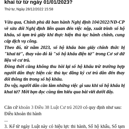
khai tử từ ngày 01/01/2023?
Thứ tư, Ngày 28/12/2022 15:58
Vừa qua, Chính phủ đã ban hành Nghị định 104/2022/NĐ-CP
về sửa đổi Nghị định liên quan đến việc nộp, xuất trình sổ hộ
khẩu, sổ tạm trú giấy khi thực hiện thủ tục hành chính, cung
cấp dịch vụ công.
Theo đó, từ năm 2023, sổ hộ khẩu bản giấy chính thức bị
"khai tử", thay vào đó là "sổ hộ khẩu điện tử" trong Cơ sở dữ
liệu về cư trú.
Đồng thời cũng không thu hồi lại sổ hộ khẩu trừ trường hợp
người dân thực hiện các thủ tục đăng ký cư trú dẫn đến thay
đổi thông tin trong sổ hộ khẩu.
Do vậy, người dân cần làm những việc gì sau khi sổ hộ khẩu bị
khai tử? Mời bạn đọc cùng tìm hiểu qua bài viết dưới đây.
Căn cứ
khoản 3 Điều 38 Luật Cư trú 2020
có quy định như sau:
Điều khoản thi hành
...
3. Kể từ ngày Luật này có hiệu lực thi hành, Sổ hộ khẩu, Sổ tạm