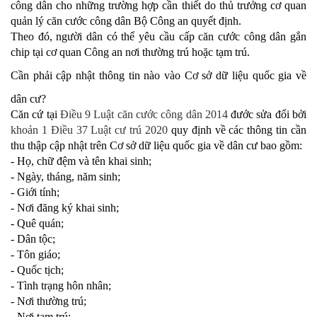
công dân cho những trường hợp cần thiết do thủ trưởng cơ quan
quản lý căn cước công dân Bộ Công an quyết định.
Theo đó, người dân có thể yêu cầu cấp căn cước công dân gắn
chip tại cơ quan Công an nơi thường trú hoặc tạm trú.
Cần phải cập nhật thông tin nào vào Cơ sở dữ liệu quốc gia về
dân cư?
Căn cứ tại
Điều 9 Luật căn cước công dân 2014
đước sửa đổi bởi
khoản 1 Điều 37 Luật cư trú 2020
quy định về các thông tin cần
thu thập cập nhật trên Cơ sở dữ liệu quốc gia về dân cư bao gồm:
- Họ, chữ đệm và tên khai sinh;
- Ngày, tháng, năm sinh;
- Giới tính;
- Nơi đăng ký khai sinh;
- Quê quán;
- Dân tộc;
- Tôn giáo;
- Quốc tịch;
- Tình trạng hôn nhân;
- Nơi thường trú;
- Nơi tạm trú;