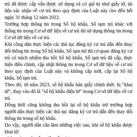
trú đã được cấp vẫn được sử dụng và có giá trị như giấy tờ, tài
liệu xác nhận về cư trú theo quy định của Luật này cho đến hết
ngày 31 tháng 12 năm 2022.
Trường hợp thông tin trong Sổ hộ khẩu, Sổ tạm trú khác với
thông tin trong Cơ sở dữ liệu về cư trú thì sử dụng thông tin trong
Cơ sở dữ liệu về cư trú.
Khi công dân thực hiện các thủ tục đăng ký cư trú dẫn đến thay
đổi thông tin trong Sổ hộ khẩu, Sổ tạm trú thì cơ quan đăng ký cư
trú có trách nhiệm thu hồi Sổ hộ khẩu, Sổ tạm trú đã cấp, thực
hiện điều chỉnh, cập nhật thông tin trong Cơ sở dữ liệu về cư trú
theo quy định của Luật này và không cấp mới, cấp lại Sổ hộ
khẩu, Sổ tạm trú.
Theo đó, từ năm 2023, sổ hộ khẩu bản giấy chính thức bị "khai
tử", thay vào đó là "sổ hộ khẩu điện tử" trong Cơ sở dữ liệu về cư
trú.
Đồng thời cũng không thu hồi lại sổ hộ khẩu trừ trường hợp
người dân thực hiện các thủ tục đăng ký cư trú dẫn đến thay đổi
thông tin trong sổ hộ khẩu.
Do vậy, người dân cần làm những việc sau, khi sổ hộ khẩu được
khai từ: