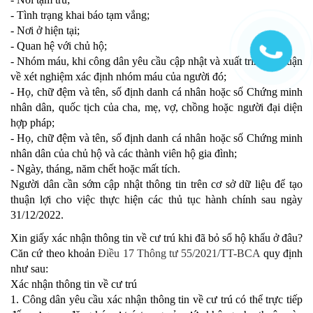
- Tình trạng khai báo tạm vắng;
- Nơi ở hiện tại;
- Quan hệ với chủ hộ;
- Nhóm máu, khi công dân yêu cầu cập nhật và xuất trình kết luận
về xét nghiệm xác định nhóm máu của người đó;
- Họ, chữ đệm và tên, số định danh cá nhân hoặc số Chứng minh
nhân dân, quốc tịch của cha, mẹ, vợ, chồng hoặc người đại diện
hợp pháp;
- Họ, chữ đệm và tên, số định danh cá nhân hoặc số Chứng minh
nhân dân của chủ hộ và các thành viên hộ gia đình;
- Ngày, tháng, năm chết hoặc mất tích.
Người dân cần sớm cập nhật thông tin trên cơ sở dữ liệu để tạo
thuận lợi cho việc thực hiện các thủ tục hành chính sau ngày
31/12/2022.
Xin giấy xác nhận thông tin về cư trú khi đã bỏ sổ hộ khẩu ở đâu?
Căn cứ theo khoản
Điều 17 Thông tư 55/2021/TT-BCA
quy định
như sau:
Xác nhận thông tin về cư trú
1. Công dân yêu cầu xác nhận thông tin về cư trú có thể trực tiếp