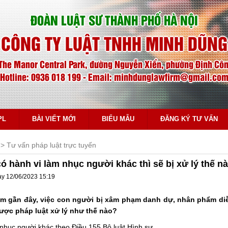
ĐOÀN LUẬT SƯ THÀNH PHỐ HÀ NỘI
CÔNG TY LUẬT TNHH MINH DŨNG
The Manor Central Park, đường Nguyễn Xiển, phường Định Công
Hotline: 0936 018 199 - Email: minhdunglawfirm@gmail.co
PL
BÀI VIẾT MỚI
BIỂU MẪU
ĐĂNG KÝ TƯ VẤN
Tư vấn pháp luật trực tuyến
ó hành vi làm nhục người khác thì sẽ bị xử lý thế n
ày 12/06/2023 15:19
 gần đây, việc con người bị xâm phạm danh dự, nhân phẩm diễ
ược pháp luật xử lý như thế nào?
 nhục người khác theo Điều 155 Bộ luật Hình sự