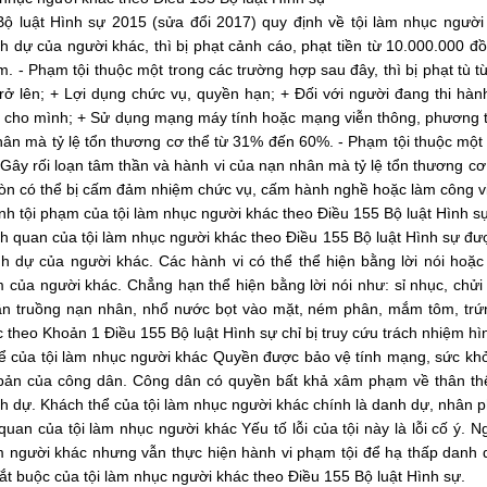
Bộ luật Hình sự 2015 (sửa đổi 2017) quy định về tội làm nhục ngườ
 dự của người khác, thì bị phạt cảnh cáo, phạt tiền từ 10.000.000 
. - Phạm tội thuộc một trong các trường hợp sau đây, thì bị phạt tù t
rở lên; + Lợi dụng chức vụ, quyền hạn; + Đối với người đang thi hà
cho mình; + Sử dụng mạng máy tính hoặc mạng viễn thông, phương tiệ
ân mà tỷ lệ tổn thương cơ thể từ 31% đến 60%. - Phạm tội thuộc một t
Gây rối loạn tâm thần và hành vi của nạn nhân mà tỷ lệ tổn thương cơ
òn có thể bị cấm đảm nhiệm chức vụ, cấm hành nghề hoặc làm công v
nh tội phạm của tội làm nhục người khác theo Điều 155 Bộ luật Hình s
h quan của tội làm nhục người khác theo Điều 155 Bộ luật Hình sự đ
h dự của người khác. Các hành vi có thể thể hiện bằng lời nói ho
của người khác. Chẳng hạn thể hiện bằng lời nói như: sỉ nhục, chửi
rần truồng nạn nhân, nhổ nước bọt vào mặt, ném phân, mắm tôm, trứn
 theo Khoản 1 Điều 155 Bộ luật Hình sự chỉ bị truy cứu trách nhiệm hình
hể của tội làm nhục người khác Quyền được bảo vệ tính mạng, sức kh
bản của công dân. Công dân có quyền bất khả xâm phạm về thân thể
 dự. Khách thể của tội làm nhục người khác chính là danh dự, nhân 
quan của tội làm nhục người khác Yếu tố lỗi của tội này là lỗi cố ý.
 người khác nhưng vẫn thực hiện hành vi phạm tội để hạ thấp danh 
ắt buộc của tội làm nhục người khác theo Điều 155 Bộ luật Hình sự.