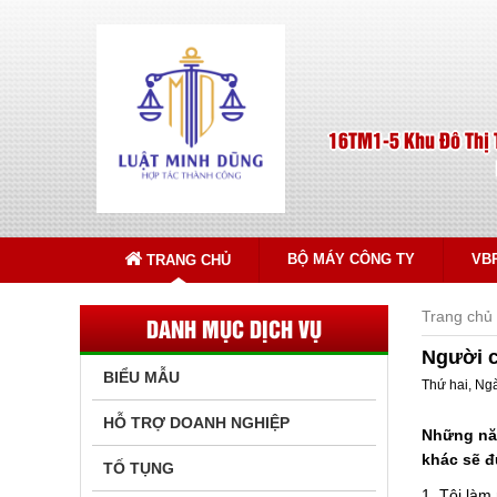
16TM1-5 Khu Đô Thị 
BỘ MÁY CÔNG TY
VB
TRANG CHỦ
Trang chủ
DANH MỤC DỊCH VỤ
Người c
BIỂU MẪU
Thứ hai, Ng
HỖ TRỢ DOANH NGHIỆP
Những năm
khác sẽ đ
TỐ TỤNG
1. Tội làm