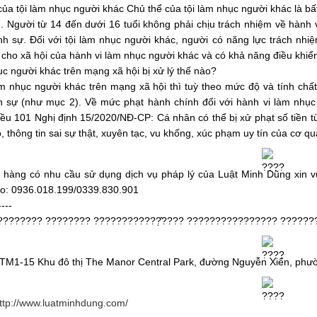
của tội làm nhục người khác Chủ thể của tội làm nhục người khác là bấ
ên. Người từ 14 đến dưới 16 tuổi không phải chịu trách nhiệm về hành
nh sự. Đối với tội làm nhục người khác, người có năng lực trách nh
cho xã hội của hành vi làm nhục người khác và có khả năng điều khiển
c người khác trên mạng xã hội bị xử lý thế nào?
m nhục người khác trên mạng xã hội thì tuỳ theo mức độ và tính chất
 sự (như mục 2). Về mức phạt hành chính đối với hành vi làm nhục 
ều 101 Nghị định 15/2020/NĐ-CP: Cá nhân có thể bị xử phạt số tiền từ 
o, thông tin sai sự thật, xuyên tạc, vu khống, xúc phạm uy tín của cơ 
 hàng có nhu cầu sử dụng dịch vụ pháp lý của Luật Minh Dũng xin vu
lo: 0936.018.199/0339.830.901
----
???????? ???????? ????????????̣̂???? ???????????????? ??????
6TM1-15 Khu đô thị The Manor Central Park, đường Nguyễn Xiển, phư
ttp://www.luatminhdung.com/