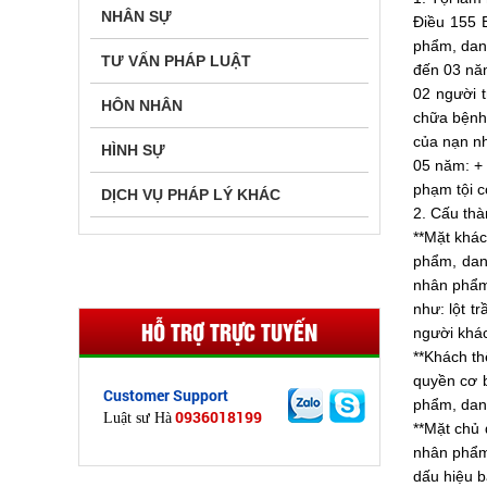
NHÂN SỰ
Điều 155 
phẩm, danh
TƯ VẤN PHÁP LUẬT
đến 03 năm
02 người t
HÔN NHÂN
chữa bệnh 
của nạn nh
HÌNH SỰ
05 năm: + 
phạm tội c
DỊCH VỤ PHÁP LÝ KHÁC
2. Cấu thà
**Mặt khác
phẩm, dan
nhân phẩm 
như: lột t
HỖ TRỢ TRỰC TUYẾN
người khác
**Khách t
quyền cơ 
Customer Support
phẩm, danh
0936018199
Luật sư Hà
**Mặt chủ 
nhân phẩm
dấu hiệu b