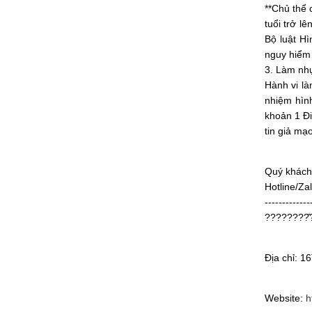
**Chủ thể 
tuổi trở l
Bộ luật Hì
nguy hiểm 
3. Làm nhụ
Hành vi là
nhiệm hình
khoản 1 Đi
tin giả mạ
Quý khách
Hotline/Za
-------------
????????̂
Địa chỉ: 1
Website:
h