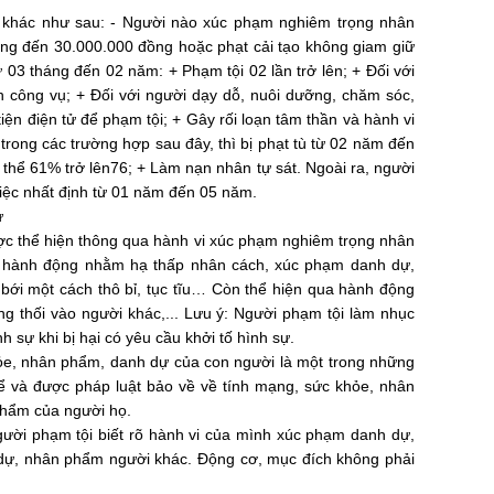
i khác như sau: - Người nào xúc phạm nghiêm trọng nhân
đồng đến 30.000.000 đồng hoặc phạt cải tạo không giam giữ
ừ 03 tháng đến 02 năm: + Phạm tội 02 lần trở lên; + Đối với
nh công vụ; + Đối với người dạy dỗ, nuôi dưỡng, chăm sóc,
n điện tử để phạm tội; + Gây rối loạn tâm thần và hành vi
rong các trường hợp sau đây, thì bị phạt tù từ 02 năm đến
 thể 61% trở lên76; + Làm nạn nhân tự sát. Ngoài ra, người
iệc nhất định từ 01 năm đến 05 năm.
ự
ược thể hiện thông qua hành vi xúc phạm nghiêm trọng nhân
ặc hành động nhằm hạ thấp nhân cách, xúc phạm danh dự,
 bới một cách thô bỉ, tục tĩu… Còn thể hiện qua hành động
g thối vào người khác,... Lưu ý: Người phạm tội làm nhục
 sự khi bị hại có yêu cầu khởi tố hình sự.
ỏe, nhân phẩm, danh dự của con người là một trong những
 và được pháp luật bảo về về tính mạng, sức khỏe, nhân
phẩm của người họ.
 Người phạm tội biết rõ hành vi của mình xúc phạm danh dự,
dự, nhân phẩm người khác. Động cơ, mục đích không phải