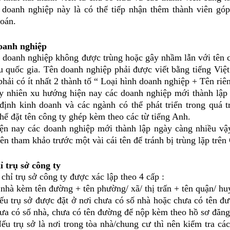
h doanh nghiệp này là có thể tiếp nhận thêm thành viên g
oán.
oanh nghiệp
h nghiệp không được trùng hoặc gây nhầm lẫn với tên các
u quốc gia. Tên doanh nghiệp phải được viết bằng tiếng Việt
hải có ít nhất 2 thành tố “ Loại hình doanh nghiệp + Tên riê
n xu hướng hiện nay các doanh nghiệp mới thành lập thư
định kinh doanh và các ngành có thể phát triển trong quá 
hể đặt tên công ty ghép kèm theo các từ tiếng Anh.
 các doanh nghiệp mới thành lập ngày càng nhiều vậy 
ên tham khảo trước một vài cái tên để tránh bị trùng lặp trên
ỉ trụ sở công ty
trụ sở công ty được xác lập theo 4 cấp :
hà kèm tên đường + tên phường/ xã/ thị trấn + tên quận/ huy
ụ sở được đặt ở nơi chưa có số nhà hoặc chưa có tên đườn
hưa có số nhà, chưa có tên đường để nộp kèm theo hồ sơ đăn
ụ sở là nơi trong tòa nhà/chung cư thì nên kiểm tra các 