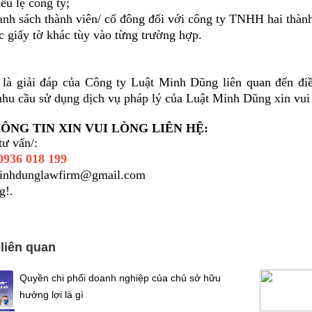
lệ công ty;
ách thành viên/ cổ đông đối với công ty TNHH hai thành v
ấy tờ khác tùy vào từng trường hợp.
 là giải đáp của Công ty Luật Minh Dũng liên quan đến đi
nhu cầu sử dụng dịch vụ pháp lý của Luật Minh Dũng xin vui 
ÔNG TIN XIN VUI LÒNG LIÊN HỆ:
tư vấn/:
0936 018 199
minhdunglawfirm@gmail.com
g!.
 liên quan
Quyền chi phối doanh nghiệp của chủ sở hữu
hưởng lợi là gì