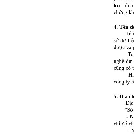
loại hìn
chứng kh
4. Tên d
Tên doan
sở dữ liệ
được và p
Tuy nhiê
nghề dự 
cũng có t
Hiện nay
công ty n
5. Địa ch
Địa chỉ 
“Số n
- Nếu tr
chỉ đó c
- Nếu tr