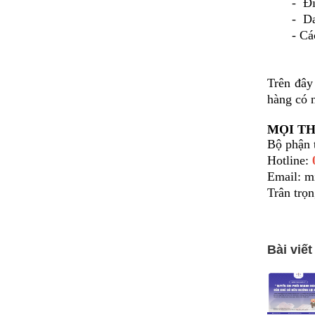
- Điều 
- Danh s
- Các gi
Trên đây
hàng có 
MỌI TH
Bộ phận 
Hotline:
Email: 
Trân trọn
Bài viết