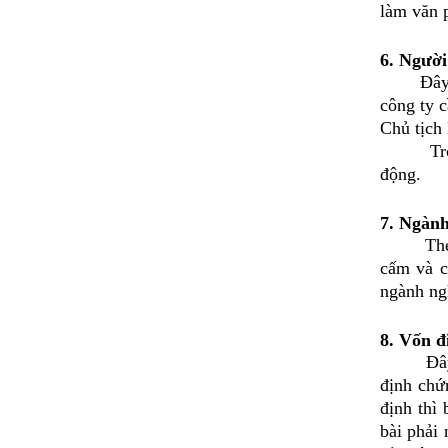
làm văn 
6. Người
Đây sẽ l
công ty 
Chủ tịch
Trong tr
động.
7. Ngành
Theo quy
cấm và c
ngành ng
8. Vốn đ
Đây là v
định chứ
định thì
bài phải