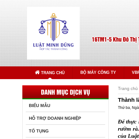
16TM1-5 Khu Đô Thị 
BỘ MÁY CÔNG TY
VB
TRANG CHỦ
Trang chủ
DANH MỤC DỊCH VỤ
Thành l
BIỂU MẪU
Thứ ba, Ngà
HỖ TRỢ DOANH NGHIỆP
Để thực 
rườm rà.
TỐ TỤNG
của Luật