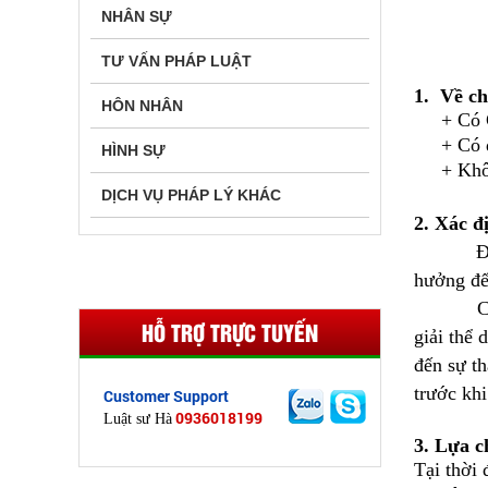
NHÂN SỰ
TƯ VẤN PHÁP LUẬT
1. Về 
HÔN NHÂN
+ Có CM
+ Có đầy
HÌNH SỰ
+ Không 
DỊCH VỤ PHÁP LÝ KHÁC
2. Xác đ
Đây là v
hưởng đến
Các thàn
HỖ TRỢ TRỰC TUYẾN
giải thể
đến sự th
trước khi
Customer Support
0936018199
Luật sư Hà
3. Lựa c
Tại thời 