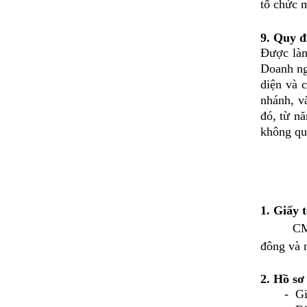
tổ chức 
9. Quy đ
Được làm
Doanh ngh
diện và 
nhánh, v
đó, từ n
không qu
1. Giấy 
CMND/ CC
đông và n
2. Hồ sơ
- Giấy 