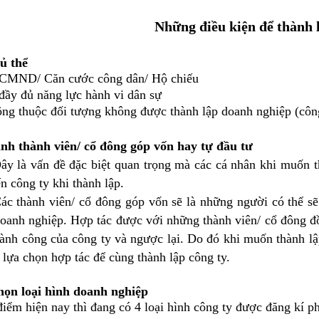
Những điều kiện để thành 
chủ thể
ND/ Căn cước công dân/ Hộ chiếu
 đủ năng lực hành vi dân sự
thuộc đối tượng không được thành lập doanh nghiệp (công 
ịnh thành viên/ cổ đông góp vốn hay tự đầu tư
ấn đề đặc biệt quan trọng mà các cá nhân khi muốn thành
 công ty khi thành lập.
h viên/ cổ đông góp vốn sẽ là những người có thể sẽ quyế
 doanh nghiệp. Hợp tác được với những thành viên/ cổ đông đ
ành công của công ty và ngược lại. Do đó khi muốn thành lập
 lựa chọn hợp tác để cùng thành lập công ty.
họn loại hình doanh nghiệp
điểm hiện nay thì đang có 4 loại hình công ty được đăng kí ph