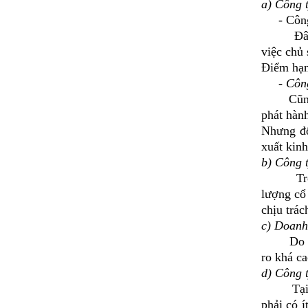
a) Công
- Công 
Đây là l
việc chủ 
Điểm hạn 
- Công t
Cũn
phát hàn
Nhưng đổ
xuất kinh
b) Công 
Trong tấ
lượng cổ
chịu trá
c) Doanh
Do một c
ro khá ca
d) Công 
Tại Việt
phải có í