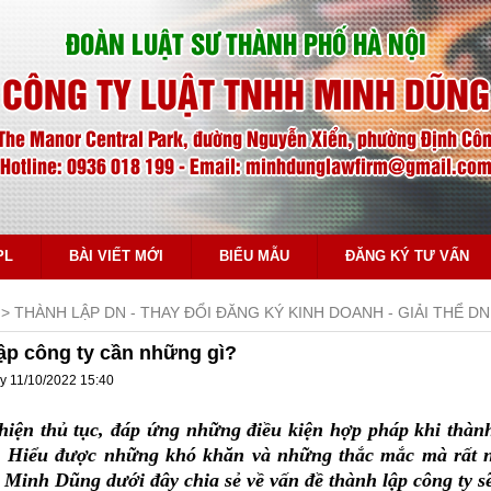
ĐOÀN LUẬT SƯ THÀNH PHỐ HÀ NỘI
CÔNG TY LUẬT TNHH MINH DŨNG
The Manor Central Park, đường Nguyễn Xiển, phường Định Công
Hotline: 0936 018 199 - Email: minhdunglawfirm@gmail.co
PL
BÀI VIẾT MỚI
BIỂU MẪU
ĐĂNG KÝ TƯ VẤN
THÀNH LẬP DN - THAY ĐỔI ĐĂNG KÝ KINH DOANH - GIẢI THỂ DN
ập công ty cần những gì?
y 11/10/2022 15:40
hiện thủ tục, đáp ứng những điều kiện hợp pháp khi thành
 Hiểu được những khó khăn và những thắc mắc mà rất nh
 Minh Dũng dưới đây chia sẻ về vấn đề thành lập công ty sẽ