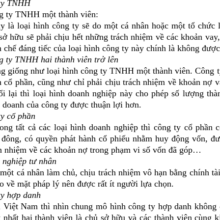
 ty TNHH
ty TNHH một thành viên:
oại hình công ty sẽ do một cá nhân hoặc một tổ chức là
sở hữu sẽ phải chịu hết những trách nhiệm về các khoản vay,
chế đáng tiếc của loại hình công ty này chính là không được
y TNHH hai thành viên trở lên
g giống như loại hình công ty TNHH một thành viên. Công t
h cổ phần, cũng như chỉ phải chịu trách nhiệm về khoản nợ v
i lại thì loại hình doanh nghiệp này cho phép số lượng th
 doanh của công ty được thuận lợi hơn.
ty cổ phần
t cả các loại hình doanh nghiệp thì công ty cổ phần có
 đông, có quyền phát hành cổ phiếu nhằm huy động vốn, đư
ch nhiệm về các khoản nợ trong phạm vi số vốn đã góp…
 nghiệp tư nhân
á nhân làm chủ, chịu trách nhiệm vô hạn bằng chính tài s
o về mặt pháp lý nên được rất ít người lựa chọn.
ty hợp danh
 Nam thì nhìn chung mô hình công ty hợp danh không quá 
t nhất hai thành viên là chủ sở hữu và các thành viên cùng 