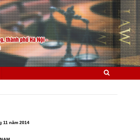
, thành phố Hà Nội -
m
g 11 năm 2014
 NAM