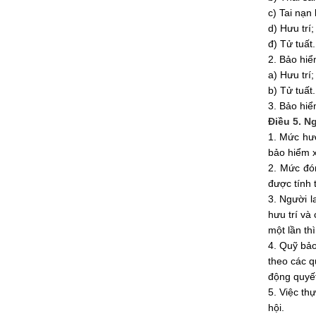
c) Tai nạn
d) Hưu trí;
đ) Tử tuất.
2. Bảo hiể
a) Hưu trí;
b) Tử tuất.
3. Bảo hiể
Điều 5. N
1. Mức hư
bảo hiểm x
2. Mức đó
được tính 
3. Người 
hưu trí và
một lần th
4. Quỹ bảo
theo các q
động quyết
5. Việc th
hội.