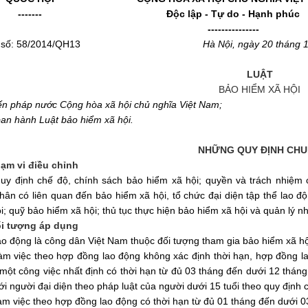
-------
Độc lập - Tự do - Hạnh phúc
---------------
 số: 58/2014/QH13
Hà Nội, ngày 20 tháng 
LUẬT
BẢO HIỂM XÃ HỘI
ến pháp nước Cộng hòa xã hội chủ nghĩa Việt Nam;
an hành Luật bảo hiểm xã hội.
NHỮNG QUY ĐỊNH CH
hạm vi điều chỉnh
quy định chế độ, chính sách bảo hiểm xã hội; quyền và trách nhiệm 
hân có liên quan đến bảo hiểm xã hội, tổ chức đại diện tập thể lao đ
i; quỹ bảo hiểm xã hội; thủ tục thực hiện bảo hiểm xã hội và quản lý n
ối tượng áp dụng
ao động là công dân Việt Nam thuộc đối tượng tham gia bảo hiểm xã h
làm việc theo
hợp đồng
lao động không xác định thời hạn,
hợp đồng
la
một công việc nhất định có thời hạn từ đủ 03 tháng đến dưới 12 tháng
ới người đại diện theo pháp luật của người dưới 15 tuổi theo quy định 
àm việc theo hợp đồng lao động có thời hạn từ đủ 01 tháng đến d
ướ
i 0