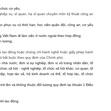
 chức cơ yếu;
ghiệp vụ, sĩ quan, hạ sĩ quan chuyên môn kỹ thuật công an
ân phục vụ có thời hạn; học viên quân đội, công an, cơ yếu
ng Việt Nam đi làm việc ở nước ngoài theo
hợp đồng
;
n lương;
hép lao động hoặc chứng chỉ hành nghề hoặc giấy phép hành
 bắt buộc theo quy định của Chính phủ.
 nhà nước, đơn vị sự nghiệp, đơn vị vũ trang nhân dân;
tổ
tổ chức xã hội - nghề nghiệp,
tổ chức
xã hội khác; cơ quan, tổ
ệp, hợp tác xã, hộ kinh doanh cá thể, tổ hợp tác, tổ chức
trở lên và không thuộc đối tượng quy định tại khoản 1 Điều
ười lao động.