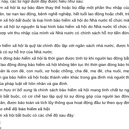
 này, các từ ngữ dưới đây được hiểu như sau:
m xã hội
là sự bảo đảm thay thế hoặc bù đắp một phần thu nhập của
sản, tai nạn lao động, bệnh nghề nghiệp, hết tuổi lao động hoặc chết, 
m xã hội bắt buộc
là loại hình bảo hiểm xã hội do Nhà nước tổ chức mà
m xã hội tự nguyện
là loại hình bảo hiểm xã hội do Nhà nước tổ chứ
ợp với thu nhập của mình và Nhà nước có chính sách hỗ trợ tiền đón
 hiểm xã hội
là quỹ tài chính độc lập với ngân sách nhà nước, được 
à có sự hỗ trợ của Nhà nước.
an đóng bảo hiểm xã hội
là
thời gian
được tính từ khi người lao động b
lao động đóng bảo hiểm xã hội không liên tục thì thời gian đóng bảo hi
hân
là con đẻ, con nuôi, vợ hoặc chồng, cha đẻ, mẹ đẻ, cha nuôi, 
 gia bảo hiểm xã hội hoặc thành viên khác trong gia đình mà người 
ủa pháp luật về hôn nhân và gia đình.
m hưu trí bổ sung
là chính sách bảo hiểm xã hội mang tính chất tự n
i bắt buộc, có cơ chế tạo lập quỹ từ sự đóng góp của người lao độn
ân, được bảo toàn và tích lũy thông qua hoạt động đầu tư theo quy địn
ác chế độ bảo hiểm xã hội
m xã hội bắt buộc có các chế độ sau đây:
;
n;