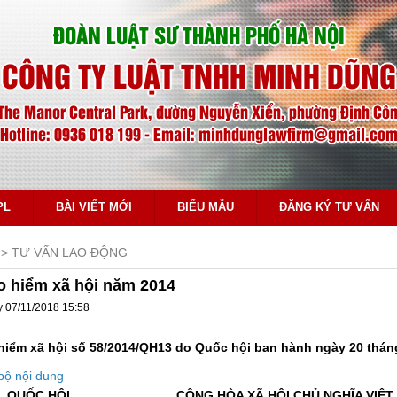
ĐOÀN LUẬT SƯ THÀNH PHỐ HÀ NỘI
CÔNG TY LUẬT TNHH MINH DŨNG
The Manor Central Park, đường Nguyễn Xiển, phường Định Công
Hotline: 0936 018 199 - Email: minhdunglawfirm@gmail.co
PL
BÀI VIẾT MỚI
BIỂU MẪU
ĐĂNG KÝ TƯ VẤN
TƯ VẤN LAO ĐỘNG
o hiểm xã hội năm 2014
y 07/11/2018 15:58
hiểm xã hội số 58/2014/QH13 do Quốc hội ban hành ngày 20 thán
bộ nội dung
QUỐC HỘI
CỘNG HÒA XÃ HỘI CHỦ NGHĨA VIỆT