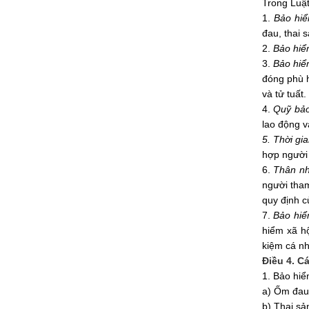
Trong Luật
1.
Bảo hiể
đau, thai 
2.
Bảo hiể
3.
Bảo hiể
đóng phù h
và tử tuất.
4.
Quỹ bảo
lao động v
5. Thời gi
hợp
người 
6.
Thân n
người tham
quy định c
7.
Bảo hiể
hiểm xã hộ
kiệm cá nh
Điều 4. C
1. Bảo hiể
a) Ốm đau
b) Thai sả