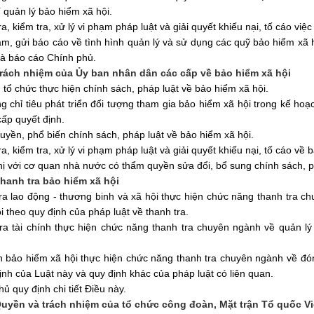
í quản lý bảo hiểm xã hội.
a, kiểm tra, xử lý vi phạm pháp luật và giải quyết khiếu nại, tố cáo việ
m, gửi báo cáo về tình hình quản lý và sử dụng các quỹ bảo hiểm xã
à báo cáo Chính phủ.
Trách nhiệm của
Ủy ban
nhân dân các cấp về bảo hiểm xã hội
, tổ chức thực hiện chính sách, pháp luật về bảo hiểm xã hội.
g chỉ tiêu phát triển đối tượng tham gia bảo hiểm xã hội trong kế hoạ
ấp quyết định.
ruyền, phổ biến chính sách, pháp luật về bảo hiểm xã hội.
a, kiểm tra, xử lý vi phạm pháp luật và giải quyết khiếu nại, tố cáo về 
hị với cơ quan nhà nước có thẩm quyền sửa đổi, bổ sung chính sách, p
Thanh tra bảo hiểm xã hội
ra lao động - thương binh và xã hội thực hiện chức năng thanh tra ch
i theo quy định của pháp luật về thanh tra.
ra tài chính thực hiện chức năng thanh tra chuyên ngành về quản lý
 bảo hiểm xã hội thực hiện chức năng thanh tra chuyên ngành về đón
ịnh của Luật này và quy định khác của pháp luật có liên quan.
ủ quy định chi tiết Điều này.
Quyền và trách nhiệm của tổ chức công đoàn, Mặt trận Tổ quốc V