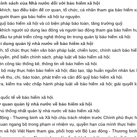
hính sách của Nhà nước đối với bảo hiểm xã hội
khích, tạo điều kiện để cơ quan, tổ chức, cá nhân tham gia bảo hiểm x
người tham gia bảo hiểm xã hội tự nguyện.
quỹ bảo hiểm xã hội và có biện pháp bảo toàn, tăng trưởng quỹ.
khích người sử dụng lao động và người lao động tham gia bảo hiểm hư
 đầu tư phát triển công ng
hệ thông tin
trong
quản lý bảo hiểm xã hội.
ội dung quản lý nhà nước về bảo hiểm xã hội
h, tổ chức thực hiện văn bản pháp luật, chiến lược, chính sách bảo hiể
ruyền, phổ biến chính sách, pháp luật về bảo hiểm xã hội.
ện công tác thống kê, thông tin về bảo hiểm xã hội.
 bộ máy thực hiện bảo hiểm xã hội; đào tạo, tập huấn nguồn nhân lực 
về thu, chi, bảo toàn, phát triển và cân đối quỹ bảo hiểm xã hội.
ra, kiểm tra việc chấp hành pháp luật về bảo hiểm xã hội; giải quyết 
quốc tế về bảo hiểm xã hội.
ơ quan quản lý nhà nước về bảo hiểm xã hội
hủ thống nhất quản lý nhà nước về bảo hiểm xã hội.
động - Thương binh và Xã hội chịu trách nhiệm trước Chính phủ thực h
quan ngang bộ trong phạm vi nhiệm vụ, quyền hạn của mình thực hiện 
m xã hội Việt Nam tham gia,
phối hợp
với Bộ Lao động - Thương binh 