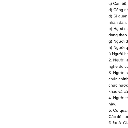
c) Cán bộ,
d) Công nh
đ) Sĩ quan
nhân dân; 
e) Hạ sĩ q
đang theo 
g) Người đ
h) Người q
i) Người h
2. Người l
nghề do cơ
3. Người s
chức
chính 
chức nước 
khác và cá
4. Người t
này.
5. Cơ quan
Các đối tư
Điều 3. Gi