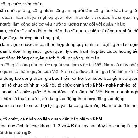
 công chức, viên chức;
ân quốc phòng, công nhân công an, người làm công tác khác trong tổ
, quân nhân chuyên nghiệp quân đội nhân dân; sĩ quan, hạ sĩ quan n
người làm công tác cơ yếu hưởng lương như đối với quân nhân;
uan, chiến sĩ quân đội nhân dân; hạ sĩ quan, chiến sĩ công an nhân d
học được hưởng sinh hoạt phí;
i làm việc ở nước ngoài theo hợp đồng quy định tại Luật người lao độ
uản lý doanh nghiệp, người quản lý điều hành
hợp tác
xã có hưởng tiề
oạt động không chuyên trách ở xã, phường, thị trấn.
ao động là công dân nước ngoài vào làm việc tại Việt Nam có giấy p
 quan có thẩm quyền của Việt Nam cấp được tham gia bảo hiểm xã hội
ử dụng lao động tham gia bảo hiểm xã hội bắt buộc bao gồm cơ quan
trị, tổ chức chính trị - xã hội, tổ chức chính trị xã hội - nghề nghiệp, 
ngoài, tổ chức quốc tế hoạt động trên lãnh thổ Việt Nam; doanh nghi
 nhân có thuê mướn, sử dụng lao động theo hợp đồng lao động.
ham gia bảo hiểm xã hội tự nguyện là công dân Việt Nam từ đủ 15 tuổi 
, tổ chức, cá nhân có liên quan đến bảo hiểm xã hội.
ợng quy định tại các khoản 1, 2 và 4 Điều này sau đây gọi chung là ng
ải thích từ ngữ