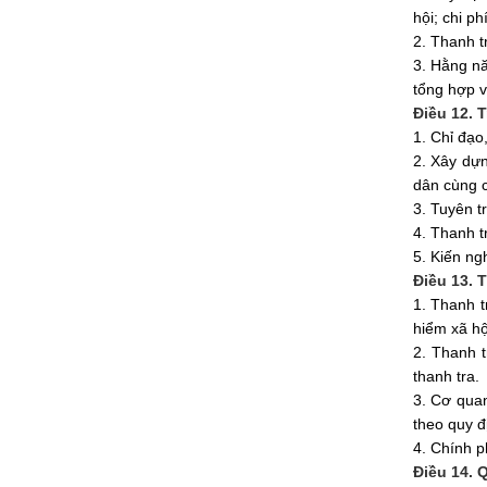
hội; chi ph
2. Thanh tr
3. Hằng nă
tổng hợp
v
Điều 12. 
1. Chỉ đạo
2. Xây dựn
dân cùng c
3. Tuyên t
4. Thanh tr
5. Kiến ng
Điều 13. 
1. Thanh t
hiểm xã hộ
2. Thanh t
thanh tra.
3. Cơ quan
theo quy đ
4. Chính ph
Điều 14. 