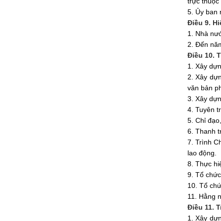
trực thuộc
5. Ủy ban
n
Điều 9. H
1. Nhà nướ
2. Đến năm
Điều 10. 
1. Xây dựn
2. Xây dự
văn bản ph
3. Xây dựn
4. Tuyên t
5. Chỉ đạo
6. Thanh tr
7. Trình C
lao động.
8. Thực hi
9. Tổ chức
10. Tổ chứ
11. Hằng 
Điều 11. 
1. Xây dự