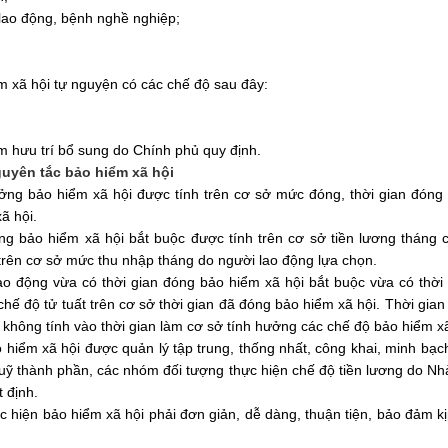
 lao động, bệnh nghề nghiệp;
m xã hội tự nguyện có các chế độ sau đây:
m hưu trí bổ sung do Chính phủ quy định.
guyên tắc bảo hiểm xã hội
ởng bảo hiểm xã hội được tính trên cơ sở mức đóng, thời gian đóng 
ã hội.
ng bảo hiểm xã hội bắt buộc được tính trên cơ sở tiền lương tháng
trên cơ sở mức thu nhập tháng do người lao động lựa chọn.
lao động vừa có thời gian đóng bảo hiểm xã hội bắt buộc vừa có thờ
 chế độ tử tuất trên cơ sở thời gian đã đóng bảo hiểm xã hội. Thời gi
ì không tính vào thời gian làm cơ sở tính hưởng các chế độ bảo hiểm xã
 hiểm xã hội được quản lý tập trung, thống nhất, công khai, minh b
uỹ thành phần, các nhóm đối tượng thực hiện chế độ tiền lương do Nh
 định.
ực hiện bảo hiểm xã hội phải đơn giản, dễ dàng, thuận tiện, bảo đảm k