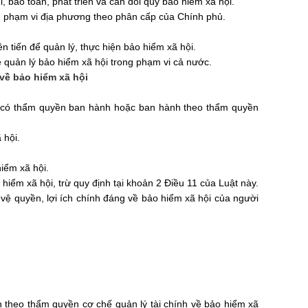
hi, bảo toàn, phát
triển
và cân đối quỹ bảo hiểm xã hội.
g phạm vi địa phương theo phân cấp của Chính phủ.
n tiến để quản lý, thực hiện bảo hiểm xã hội.
ề
quản lý bảo hiểm xã hội trong phạm vi cả nước.
về bảo hiểm xã hội
ớc có thẩm quyền ban hành hoặc ban hành theo thẩm quyền
 hội.
iểm xã hội.
o hiểm xã hội, trừ quy định tại khoản 2 Điều 11 của Luật này.
 vệ quyền, lợi ích chính đáng về bảo hiểm xã hội của người
theo thẩm quyền cơ chế quản lý tài chính về bảo hiểm xã