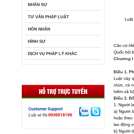
NHÂN SỰ
TƯ VẤN PHÁP LUẬT
Luật
HÔN NHÂN
HÌNH SỰ
Căn cứ Hi
Quốc
hội b
DỊCH VỤ PHÁP LÝ KHÁC
Chương I
Điều 1. P
Luật này 
chức, cá n
HỖ TRỢ TRỰC TUYẾN
hiểm xã hộ
Điều 2. Đ
1. Người l
Customer Support
a) Người 
0936018199
Luật sư Hà
hoặc theo 
lao động v
b) Người l