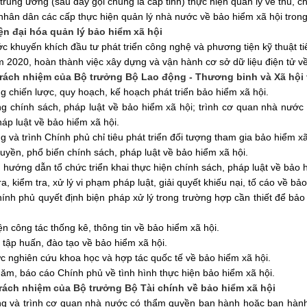
 trung ương (sau đây gọi chung là cấp tỉnh) thực hiện quản lý về thu, c
hân dân các cấp thực hiện quản lý nhà nước về bảo hiểm xã hội tron
iện đại hóa quản lý bảo hiểm xã hội
c khuyến khích đầu tư phát triển công nghệ và phương tiện kỹ thuật tiê
 2020, hoàn thành việc xây dựng và vận hành cơ sở dữ liệu điện tử
v
Trách nhiệm của Bộ trưởng Bộ Lao động - Thương binh và Xã hội 
g chiến lược, quy hoạch, kế hoạch phát triển bảo hiểm xã hội.
ng chính sách, pháp luật về bảo hiểm xã hội; trình cơ quan nhà nư
áp luật về bảo hiểm xã hội.
g và trình Chính phủ chỉ tiêu phát triển đối tượng tham gia bảo hiểm xã
ruyền, phổ biến chính sách, pháp luật về bảo hiểm xã hội.
, hướng dẫn tổ chức
triển khai
thực hiện chính sách, pháp luật về bảo h
a, kiểm tra, xử lý vi phạm pháp luật, giải quyết khiếu nại, tố cáo về bả
hính phủ quyết định biện pháp xử lý trong trường hợp cần thiết để bảo
ện công tác thống kê, thông tin về bảo hiểm xã hội.
 tập huấn, đào tạo về bảo hiểm xã hội.
c nghiên cứu khoa học và hợp tác quốc tế về bảo hiểm xã hội.
năm, báo cáo Chính phủ về
tình
hình thực hiện bảo hiểm xã hội.
Trách nhiệm của Bộ trưởng Bộ Tài chính về bảo hiểm xã hội
ng và trình cơ quan nhà nước có thẩm quyền ban hành hoặc ban hành 