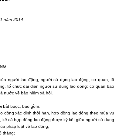
11 năm 2014
UNG
của người lao động, người sử dụng lao động; cơ quan, tổ
ộng, tổ chức đại diện người sử dụng lao động; cơ quan bảo
hà nước về bảo hiểm xã hội.
ội bắt buộc, bao gồm:
o động xác định thời hạn,
hợp đồng
lao động theo mùa vụ
, kể cả
hợp đồng
lao động được ký kết giữa người sử dụng
của pháp luật
về
lao động;
3 tháng;