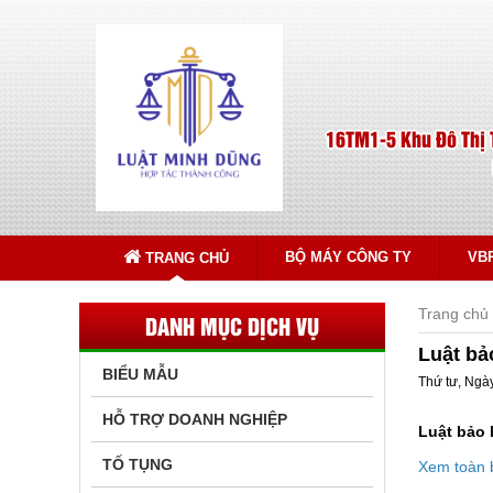
16TM1-5 Khu Đô Thị 
BỘ MÁY CÔNG TY
VB
TRANG CHỦ
Trang chủ
DANH MỤC DỊCH VỤ
Luật bả
BIỂU MẪU
Thứ tư, Ngà
HỖ TRỢ DOANH NGHIỆP
Luật bảo 
TỐ TỤNG
Xem toàn 