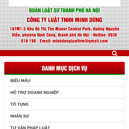
ĐOÀN LUẬT SƯ THÀNH PHỐ HÀ NỘI
CÔNG TY LUẬT TNHH MINH DŨNG
16TM1-5 Khu Đô Thị The Manor Central Park, đường Nguyễn
Xiển, phường Định Công, thành phố Hà Nội - Hotline: 0936
018 199 - Email: minhdunglawfirm@gmail.com
DANH MỤC DỊCH VỤ
BIỂU MẪU
HỖ TRỢ DOANH NGHIỆP
TỐ TỤNG
NHÂN SỰ
TƯ VẤN PHÁP LUẬT