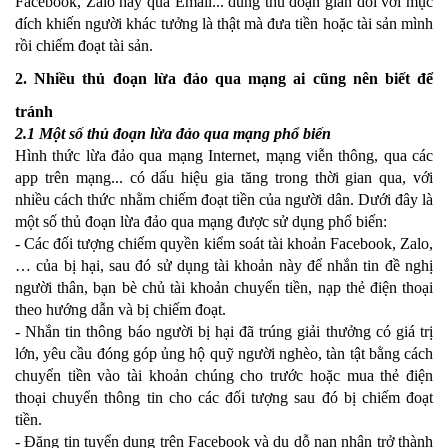
Facebook, Zalo hay qua Email... dùng thủ đoạn gian dối với mục
đích khiến người khác tưởng là thật mà đưa tiền hoặc tài sản mình
rồi chiếm đoạt tài sản.
2. Nhiều thủ đoạn lừa đảo qua mạng ai cũng nên biết để
tránh
2.1 Một số thủ đoạn lừa đảo qua mạng phổ biến
Hình thức lừa đảo qua mạng Internet, mạng viễn thông, qua các
app trên mạng... có dấu hiệu gia tăng trong thời gian qua, với
nhiều cách thức nhằm chiếm đoạt tiền của người dân. Dưới đây là
một số thủ đoạn lừa đảo qua mạng được sử dụng phổ biến:
- Các đối tượng chiếm quyền kiểm soát tài khoản Facebook, Zalo,
… của bị hại, sau đó sử dụng tài khoản này để nhắn tin đề nghị
người thân, bạn bè chủ tài khoản chuyển tiền, nạp thẻ điện thoại
theo hướng dẫn và bị chiếm đoạt.
- Nhắn tin thông báo người bị hại đã trúng giải thưởng có giá trị
lớn, yêu cầu đóng góp ủng hộ quỹ người nghèo, tàn tật bằng cách
chuyển tiền vào tài khoản chúng cho trước hoặc mua thẻ điện
thoại chuyển thông tin cho các đối tượng sau đó bị chiếm đoạt
tiền.
- Đăng tin tuyển dụng trên Facebook và dụ dỗ nạn nhân trở thành