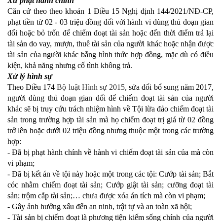
Xử phạt hành chính
Căn cứ theo theo khoản 1 Điều 15 Nghị định 144/2021/NĐ-CP,
phạt tiền từ 02 - 03 triệu đồng đối với hành vi dùng thủ đoạn gian
dối hoặc bỏ trốn để chiếm đoạt tài sản hoặc đến thời điểm trả lại
tài sản do vay, mượn, thuê tài sản của người khác hoặc nhận được
tài sản của người khác bằng hình thức hợp đồng, mặc dù có điều
kiện, khả năng nhưng cố tình không trả.
Xử lý hình sự
Theo Điều 174
Bộ luật Hình sự 2015
, sửa đổi bổ sung năm 2017,
người dùng thủ đoạn gian dối để chiếm đoạt tài sản của người
khác sẽ bị truy cứu trách nhiệm hình về Tội lừa đảo chiếm đoạt tài
sản trong trường hợp tài sản mà họ chiếm đoạt trị giá từ 02 đồng
trở lên hoặc dưới 02 triệu đồng nhưng thuộc một trong các trường
hợp:
- Đã bị phạt hành chính về hành vi chiếm đoạt tài sản của mà còn
vi phạm;
- Đã bị kết án về tội này hoặc một trong các tội: Cướp tài sản; Bắt
cóc nhằm chiếm đoạt tài sản; Cướp giật tài sản; cưỡng đoạt tài
sản; trộm cắp tài sản;… chưa được xóa án tích mà còn vi phạm;
- Gây ảnh hưởng xấu đến an ninh, trật tự và an toàn xã hội;
- Tài sản bị chiếm đoạt là phương tiện kiếm sống chính của người