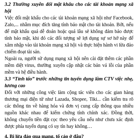
3.2 Thường xuyên đổi mật khẩu cho các tài khoản mạng xã
hội
Việc đổi mật khẩu cho các tài khoản mạng xã hội như Facebook,
Zalo,... nhằm mục đích tăng tính bảo mật cho tài khoản. Bởi, nếu
để mật khẩu quá dễ đoán hoặc quá lâu sẽ không đảm bảo được
tính bảo mật, khi đó các đối tượng sẽ lợi dụng sự sơ hở này để
xâm nhập vào tài khoản mạng xã hội và thực hiện hành vi lừa đảo
chiếm đoạt tài sản.
Ngoài ra, người sử dụng mạng xã hội nên cài đặt thêm các phần
mềm diệt virus, thường xuyên cập nhật các bản vá lỗi của phần
mềm và hệ điều hành.
3.3 “Tỉnh táo” trước những tin tuyển dụng làm CTV việc nhẹ,
lương cao
Đối với những công việc làm cộng tác viên cho các gian hàng
thương mại điện tử như Lazada, Shopee, Tiki... cần kiểm tra rõ
các thông tin về hàng hóa và đơn vị cung cấp thông qua nhiều
nguồn khác nhau để kiểm chứng tính chính xác. Đồng thời,
không chuyển tiền đặt cọc theo yêu cầu nếu như chưa xác định
được phía tuyển dụng có uy tín hay không…
4. Bị lừa đảo qua mạng, tố cáo ở đâu?