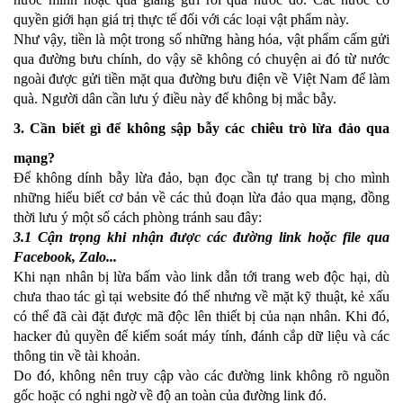
quyền giới hạn giá trị thực tế đối với các loại vật phẩm này.
Như vậy, tiền là một trong số những hàng hóa, vật phẩm cấm gửi
qua đường bưu chính, do vậy sẽ không có chuyện ai đó từ nước
ngoài được gửi tiền mặt qua đường bưu điện về Việt Nam để làm
quà. Người dân cần lưu ý điều này để không bị mắc bẫy.
3. Cần biết gì để không sập bẫy các chiêu trò lừa đảo qua
mạng?
Để không dính bẫy lừa đảo, bạn đọc cần tự trang bị cho mình
những hiểu biết cơ bản về các thủ đoạn lừa đảo qua mạng, đồng
thời lưu ý một số cách phòng tránh sau đây:
3.1 Cận trọng khi nhận được các đường link hoặc file qua
Facebook, Zalo...
Khi nạn nhân bị lừa bấm vào link dẫn tới trang web độc hại, dù
chưa thao tác gì tại website đó thế nhưng về mặt kỹ thuật, kẻ xấu
có thể đã cài đặt được mã độc lên thiết bị của nạn nhân. Khi đó,
hacker đủ quyền để kiểm soát máy tính, đánh cắp dữ liệu và các
thông tin về tài khoản.
Do đó, không nên truy cập vào các đường link không rõ nguồn
gốc hoặc có nghi ngờ về độ an toàn của đường link đó.