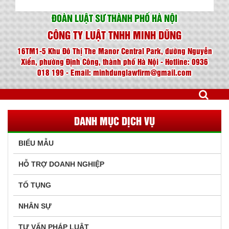
ĐOÀN LUẬT SƯ THÀNH PHỐ HÀ NỘI
CÔNG TY LUẬT TNHH MINH DŨNG
16TM1-5 Khu Đô Thị The Manor Central Park, đường Nguyễn
Xiển, phường Định Công, thành phố Hà Nội - Hotline: 0936
018 199 - Email: minhdunglawfirm@gmail.com
DANH MỤC DỊCH VỤ
BIỂU MẪU
HỖ TRỢ DOANH NGHIỆP
TỐ TỤNG
NHÂN SỰ
TƯ VẤN PHÁP LUẬT