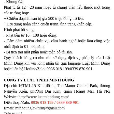
- Khung 04:
Phạt tù từ 12 - 20 năm hoặc tù chung thân nếu thuộc một trong
các trường hợp:
+ Chiếm đoạt tài sản trị giá 500 triệu đồng trở lên;
+ Lợi dụng hoàn cảnh chiến tranh, tình trạng khẩn cấp.
Hình phạt bổ sung
- Phạt tiền từ 10 - 100 triệu đồng;
- Cấm đảm nhiệm chức vụ, cấm hành nghề hoặc làm công việc
nhất định từ 01 - 05 năm;
- Bị tịch thu một phần hoặc toàn bộ tài sản.
Quý khách hàng có nhu cầu sử dụng dịch vụ pháp lý của Luật
Minh Dũng xin vui lòng nhắn tin qua fanpage Luật Minh Dũng
hoặc liên hệ Hotline/Zalo: 0936.018.199/0339 830 901
-----------------
CÔNG TY LUẬT TNHH MINH DŨNG
Địa chỉ: 16TM1-15 Khu đô thị The Manor Central Park, đường
Nguyễn Xiển, phường Đại Kim, quận Hoàng Mai, Hà Nội
Website: http://www.luatminhdung.com/
Điện thoại/Zalo:
0936 018 199 / 0339 830 901
Email:
minhdunglawfirm@gmail.com
Trân trọng!.