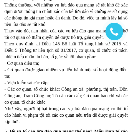
Thông thường, với những vụ lừa đảo qua mạng sẽ rất khó để xác
định được thông tin chính xác của kẻ lừa đảo vì chứng sẽ sử dụng
các thông tin giả mạo hoặc ẩn danh. Do đó, việc tự mình lấy lại số
tiền lừa đảo sẽ rất khó.
Thay vào đó, nạn nhân của các vụ lừa đảo qua mạng có thể nhờ
tới cơ quan có thẩm quyền để được hỗ trợ, giải quyết.
Theo quy định tại Điều 145 Bộ luật Tố tụng hình sự 2015 và
Điều 5 Thông tư liên tịch số 01/2017, cơ quan, tổ chức có trách
nhiệm tiếp nhận tin báo, tố giác về tội phạm gồm:
- Cơ quan điều tra;
- Cơ quan được giao nhiệm vụ tiến hành một số hoạt động điều
tra;
- Viện kiểm sát các cấp;
- Các cơ quan, tổ chức khác: Công an xã, phường, thị trấn, Đồn
Công an, Trạm Công an; Tòa án các cấp; Cơ quan báo chí và các
cơ quan, tổ chức khác.
Như vậy, người bị hại trong các vụ lừa đảo qua mạng có thể tố
cáo hành vi phạm tội tới các cơ quan nêu trên để được giải quyết
kịp thời.
5. Hồ sơ tố cáo lừa đảo qua mạng thế nào? Mẫu Đơn tố cáo