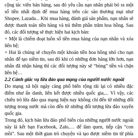
cộng tác viên bán hàng, sau đó yêu cầu nạn nhân phải bỏ ra một
số tiền nhất định để mua hàng trên các sàn thương mại như
Shopee, Lazada... Khi mua hàng, đánh giá sản phẩm, nạn nhân sẽ
được thanh toán tiền hàng và trả thêm phần trăm hoa hồng. Sau
đó, các đối tượng sẽ thực hiện hai kịch bản:
+ Một là chiếm đoạt luôn số tiền mua hàng của nạn nhân và xóa
liên hệ;
+ Hai là chúng sẽ chuyển một khoản tiền hoa hồng nhỏ cho nạn
nhân để tạo niềm tin, sau đó khi có những đơn hàng lớn hơn, nạn
nhân đã nhận hàng thì các đối tượng này sẽ “bùng” tiền và chặn
liên hệ…
2.2 Cảnh giác vụ lừa đảo qua mạng của người nước ngoài
Do mạng xã hội ngày càng phổ biến rộng rãi lại có nhiều đặc
điểm như ẩn danh, liên kết được nhiều quốc gia,... Vì vậy, các
chiêu trò lừa đảo qua mạng hiện nay không chỉ đến từ những đối
tượng trong nước mà còn đến từ những đối tượng lừa đảo xuyên
quốc gia.
Trong đó, kịch bản lừa đảo phổ biến của những người nước ngoài
này là kết bạn Facebook, Zalo,… để làm quen, tiếp cận “con
mồi”. Sau một thời gian trò chuyện và tạo được niềm tin từ phía